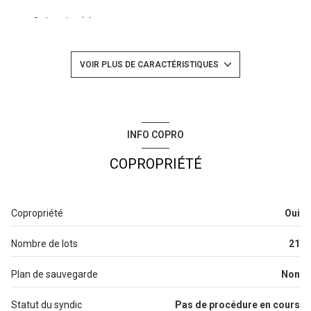
2 chambre(s)
2 salle(s) d'eau
VOIR PLUS DE CARACTÉRISTIQUES
construit en 1780
cuisine américaine (équipée)
INFO COPRO
COPROPRIÉTÉ
Chauffage individuel : chaudière (gaz)
exposition Sud
Copropriété
Oui
2 niveau(x)
Nombre de lots
21
3ème étage
Plan de sauvegarde
Non
4 étage(s)
Statut du syndic
Pas de procédure en cours