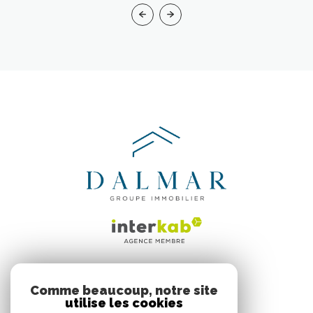
46 Cours de Verdun
Comme beaucoup, notre site
33000
Bordeaux
utilise les cookies