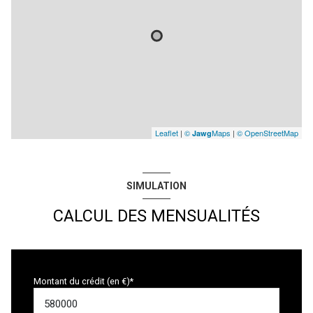
Leaflet
|
©
Maps
|
© OpenStreetMap
Jawg
SIMULATION
CALCUL DES MENSUALITÉS
Montant du crédit (en €)*